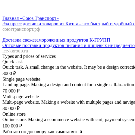
Главная «Союз Транспорт»
Экспресс доставка товаров из Китая – это быстрый и удобный 
союзтранспорт.рф
Доставка свежезамороженных продуктов К-ГРУПП
Оптовые поставки продуктов питания и пищевых ингредиенто
ice-kgroup.ru
Types and prices of services
Quick task
Quick task. A small change in the website. It may be a design correct
3000
₽
Single page website
Landing page. Making a design and content for a single call-to-action 
70 000
₽
Multi-page website
Multi-page website. Making a website with multiple pages and navig
80 000
₽
Online store
Online store. Making a ecommerce website with cart, payment system i
100 000
₽
Работаю по договору как самозанятый