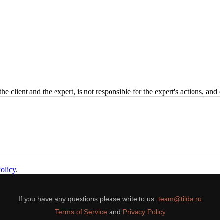
the client and the expert, is not responsible for the expert's actions, an
olicy
.
If you have any questions please write to us:
team@tilda.ru
Terms of Service
and
Privacy Policy