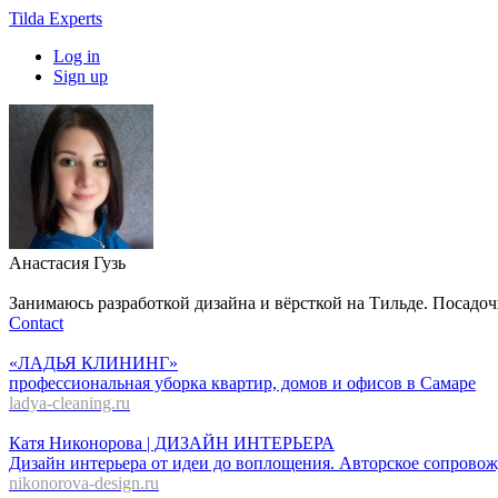
Tilda Experts
Log in
Sign up
Анастасия Гузь
Занимаюсь разработкой дизайна и вёрсткой на Тильде. Посадо
Contact
«ЛАДЬЯ КЛИНИНГ»
профессиональная уборка квартир, домов и офисов в Самаре
ladya-cleaning.ru
Катя Никонорова | ДИЗАЙН ИНТЕРЬЕРА
Дизайн интерьера от идеи до воплощения. Авторское сопровож
nikonorova-design.ru