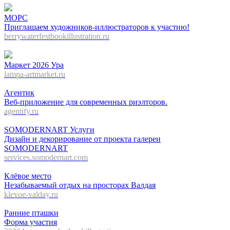
МОРС
Приглашаем художников-иллюстраторов к участию!
berrywaterfestbookillustration.ru
Маркет 2026 Ура
lampa-artmarket.ru
Агентик
Веб-приложение для современных риэлторов.
agentify.ru
SOMODERNART Услуги
Дизайн и декорирование от проекта галереи
SOMODERNART
services.somodernart.com
Клёвое место
Незабываемый отдых на просторах Валдая
klevoe-valday.ru
Ранние пташки
Форма участия