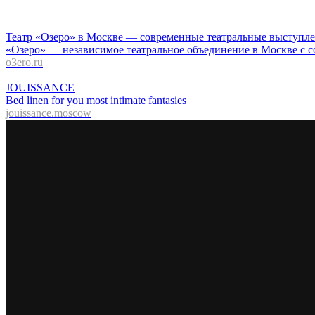
Театр «Озеро» в Москве — современные театральные выступл
«Озеро» — независимое театральное объединение в Москве с с
o3ero.ru
JOUISSANCE
Bed linen for you most intimate fantasies
jouissance.moscow