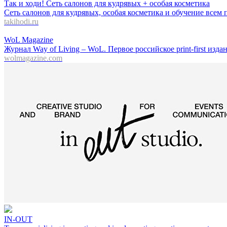
Так и ходи! Сеть салонов для кудрявых + особая косметика
Сеть салонов для кудрявых, особая косметика и обучение всем
takihodi.ru
WoL Magazine
Журнал Way of Living – WoL. Первое российское print-first изд
wolmagazine.com
IN-OUT