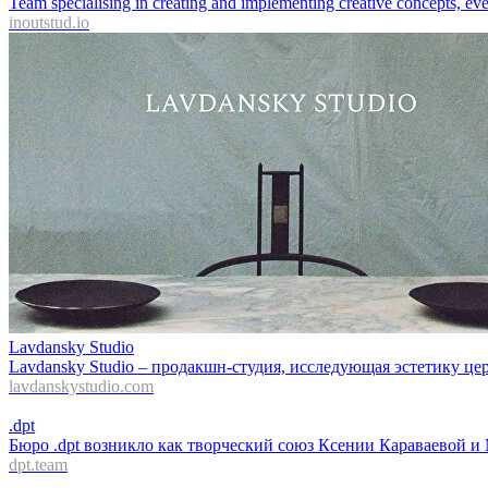
Team specialising in creating and implementing creative concepts, even
inoutstud.io
Lavdansky Studio
Lavdansky Studio – продакшн-студия, исследующая эстетику цер
lavdanskystudio.com
.dpt
Бюро .dpt возникло как творческий союз Ксении Караваевой и 
dpt.team