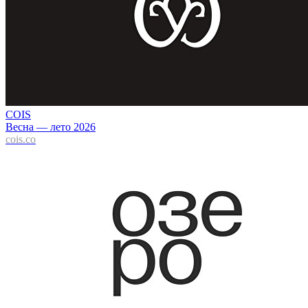
COIS
Весна — лето 2026
cois.co