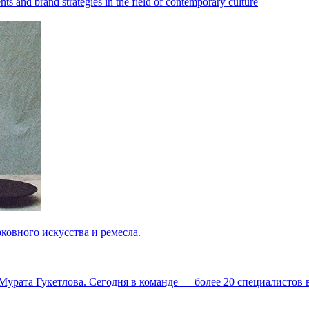
ts and brand strategies in the field of contemporary culture
ковного искусства и ремесла.
Мурата Гукетлова. Сегодня в команде — более 20 специалистов в