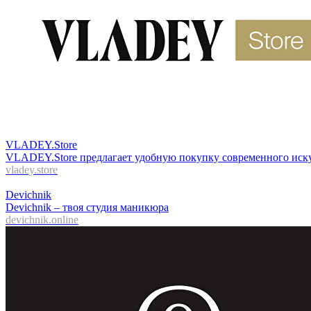
VLADEY.Store
VLADEY.Store предлагает удобную покупку современного иску
vladey.store
Devichnik
Devichnik – твоя студия маникюра
devichnik.online