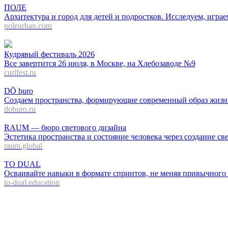
ПОЛЕ
Архитектура и город для детей и подростков. Исследуем, играе
poleurban.com
Кудрявый фестиваль 2026
Все завертится 26 июля, в Москве, на Хлебозаводе №9
curlfest.ru
DŌ buro
Создаем пространства, формирующие современный образ жизни
doburo.ru
RAUM — бюро светового дизайна
Эстетика пространства и состояние человека через создание с
raum.global
TO DUAL
Осваивайте навыки в формате спринтов, не меняя привычного
to-dual.education