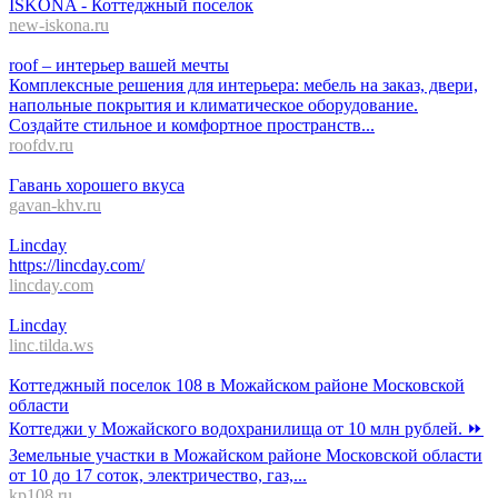
ISKONA - Коттеджный поселок
new-iskona.ru
roof – интерьер вашей мечты
Комплексные решения для интерьера: мебель на заказ, двери,
напольные покрытия и климатическое оборудование.
Создайте стильное и комфортное пространств...
roofdv.ru
Гавань хорошего вкуса
gavan-khv.ru
Lincday
https://lincday.com/
lincday.com
Lincday
linc.tilda.ws
Коттеджный поселок 108 в Можайском районе Московской
области
Коттеджи у Можайского водохранилища от 10 млн рублей. ⏩
Земельные участки в Можайском районе Московской области
от 10 до 17 соток, электричество, газ,...
kp108.ru