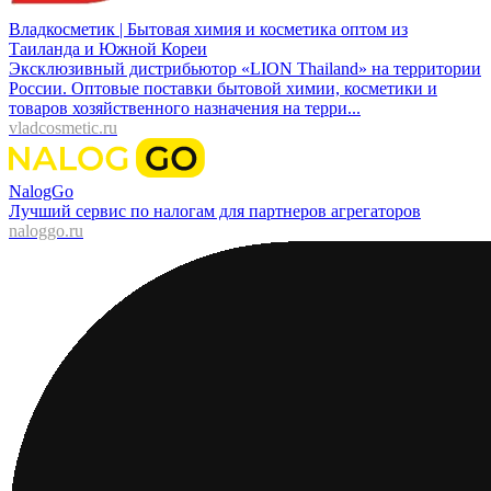
Владкосметик | Бытовая химия и косметика оптом из
Таиланда и Южной Кореи
Эксклюзивный дистрибьютор «LION Thailand» на территории
России. Оптовые поставки бытовой химии, косметики и
товаров хозяйственного назначения на терри...
vladcosmetic.ru
NalogGo
Лучший сервис по налогам для партнеров агрегаторов
naloggo.ru