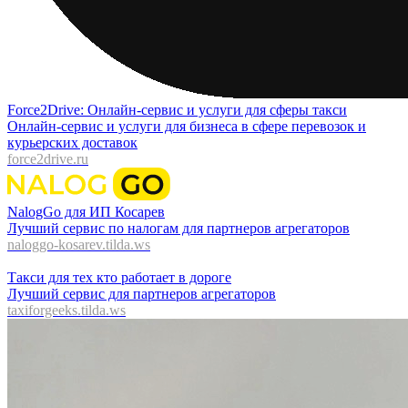
Force2Drive: Онлайн-сервис и услуги для сферы такси
Онлайн-сервис и услуги для бизнеса в сфере перевозок и
курьерских доставок
force2drive.ru
NalogGo для ИП Косарев
Лучший сервис по налогам для партнеров агрегаторов
naloggo-kosarev.tilda.ws
Такси для тех кто работает в дороге
Лучший сервис для партнеров агрегаторов
taxiforgeeks.tilda.ws