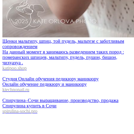
Щенки мальтипу, шпиц, той пудель, мальтезе с заботливым
сопровождением
На данный момент я занимаюсь разведением таких пород :
померанских шпицев, мальтипу, пудель, пушон, бишон,
чихуахуа .
katipoo.shop
Студия Онлайн обучения педикюру маникюру
Онлайн обучение педикюру и маникюру
ktechnonail.ru
Спирулина–Сочи выращивание, производство, продажа
Спирулина купить в Сочи
spirulina-sochi.pro