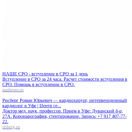
НАШЕ СРО - вступление в СРО за 1 день
Вступление в СРО за 24 часа. Расчет стоимости вступления в
СРО. Помощь в вступлении в СРО.
nashesro.ru
Рисберг Роман Юрьевич — кардиохирург, интервенционный
кардиолог в Уфе | Центр се...
Доктор мед. наук, профессор. Прием в Уфе: Дуванский б-р,
27А. Коронарография, стентирование. Запись: +7 917 407-77-
22.
risberg.ru