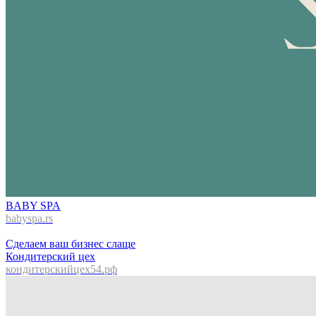
BABY SPA
babyspa.rs
Сделаем ваш бизнес слаще
Кондитерский цех
кондитерскийцех54.рф