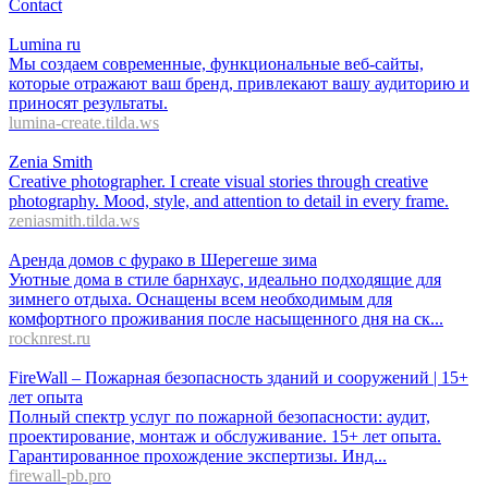
Contact
Lumina ru
Мы создаем современные, функциональные веб-сайты,
которые отражают ваш бренд, привлекают вашу аудиторию и
приносят результаты.
lumina-create.tilda.ws
Zenia Smith
Creative photographer. I create visual stories through creative
photography. Mood, style, and attention to detail in every frame.
zeniasmith.tilda.ws
Аренда домов с фурако в Шерегеше зима
Уютные дома в стиле барнхаус, идеально подходящие для
зимнего отдыха. Оснащены всем необходимым для
комфортного проживания после насыщенного дня на ск...
rocknrest.ru
FireWall – Пожарная безопасность зданий и сооружений | 15+
лет опыта
Полный спектр услуг по пожарной безопасности: аудит,
проектирование, монтаж и обслуживание. 15+ лет опыта.
Гарантированное прохождение экспертизы. Инд...
firewall-pb.pro