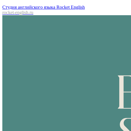
Студия английского языка Rocket English
rocket-english.ru