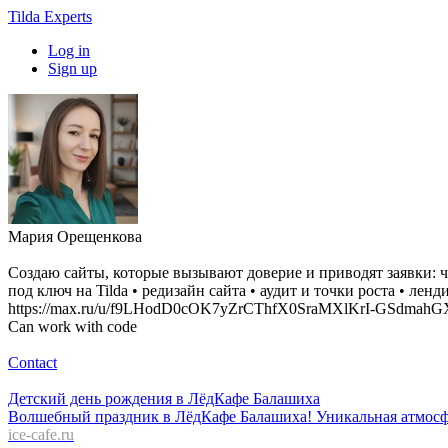
Tilda Experts
Log in
Sign up
Мария Орещенкова
Создаю сайты, которые вызывают доверие и приводят заявки: чер
под ключ на Tilda • редизайн сайта • аудит и точки роста • лен
https://max.ru/u/f9LHodD0cOK7yZrCThfX0SraMXlKrI-GSdm
Can work with code
Contact
Детский день рождения в ЛёдКафе Балашиха
Волшебный праздник в ЛёдКафе Балашиха! Уникальная атмосфе
ice-cafe.ru