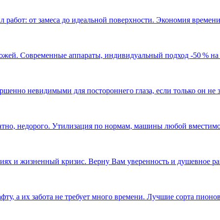
работ: от замеса до идеальной поверхности. Экономия времени 
ожей. Современные аппараты, индивидуальный подход -50 % на
шенно невидимыми для постороннего глаза, если только он не зн
ратно, недорого. Утилизация по нормам, машины любой вместимо
ниях и жизненный кризис. Верну Вам уверенность и душевное р
, а их забота не требует много времени. Лучшие сорта пионов 