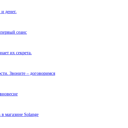
и денег.
 первый сеанс
ает их секрета.
сти. Звоните – договоримся
авновесие
в магазине Solange