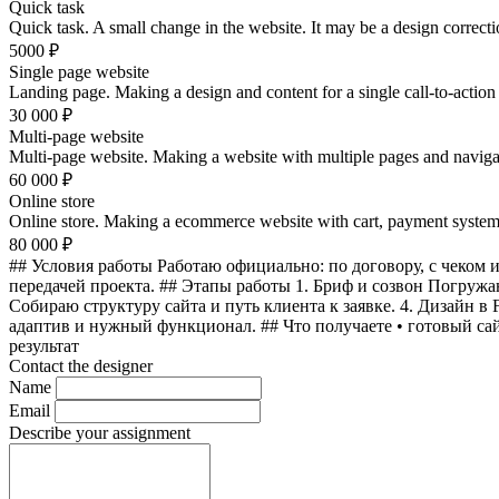
Quick task
Quick task. A small change in the website. It may be a design correct
5000
₽
Single page website
Landing page. Making a design and content for a single call-to-action 
30 000
₽
Multi-page website
Multi-page website. Making a website with multiple pages and navig
60 000
₽
Online store
Online store. Making a ecommerce website with cart, payment system i
80 000
₽
## Условия работы Работаю официально: по договору, с чеком 
передачей проекта. ## Этапы работы 1. Бриф и созвон Погружа
Собираю структуру сайта и путь клиента к заявке. 4. Дизайн в
адаптив и нужный функционал. ## Что получаете • готовый сайт
результат
Contact the designer
Name
Email
Describe your assignment