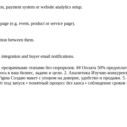
ion, payment system or website analytics setup.
page (e.g. event, product or service page).
ation between them.
ntegration and buyer email notifications.
и прозрачными этапами без сюрпризов. ## Оплата 50% предоплата
юсь в ваш бизнес, задачи и цели. 2. Аналитика Изучаю конкурен
 Figma Создаю макет с упором на доверие, удобство и продажи. 5
 под запуск • понятный процесс без хаоса • соблюдение сроков •