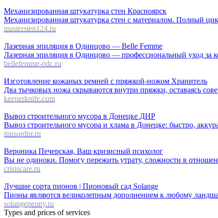
Механизированная штукатурка стен Красноярск
Механизированная штукатурка стен с материалом. Полный цикл 
mastersten124.ru
Лазерная эпиляция в Одинцово — Belle Femme
Лазерная эпиляция в Одинцово — профессиональный уход за к
bellefemme-odc.ru
Изготовление кожаных ремней с пряжкой-ножом Хранитель
Два тычковых ножа скрываются внутри пряжки, оставаясь совер
keeperknife.com
Вывоз строительного мусора в Донецке ДНР
Вывоз строительного мусора и хлама в Донецке: быстро, акку
musordnr.ru
Вероника Печерская, Ваш кризисный психолог
Вы не одиноки. Помогу пережить утрату, сложности в отноше
crisiscare.ru
Лучшие сорта пионов | Пионовый сад Solange
Пионы являются великолепным дополнением к любому ландшафту
solangepeony.ru
Types and prices of services