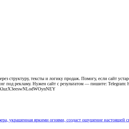
ез структуру, тексты и логику продаж. Помогу, если сайт устарел
динг под рекламу. Нужен сайт с результатом — пишите: Telegram: h
ahGXluzX3eeswNLodWOynNEY
ра, украшенная яркими огнями, создаст ощущение настоящей с