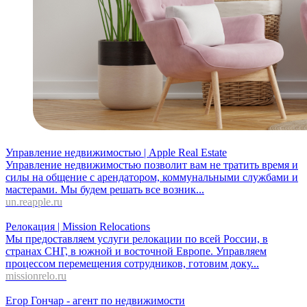
Управление недвижимостью | Apple Real Estate
Управление недвижимостью позволит вам не тратить время и
силы на общение с арендатором, коммунальными службами и
мастерами. Мы будем решать все возник...
un.reapple.ru
Релокация | Mission Relocations
Мы предоставляем услуги релокации по всей России, в
странах СНГ, в южной и восточной Европе. Управляем
процессом перемещения сотрудников, готовим доку...
missionrelo.ru
Егор Гончар - агент по недвижимости