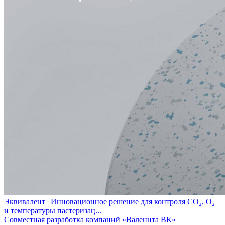
Эквивалент | Инновационное решение для контроля CO₂, O₂
и температуры пастеризац...
Совместная разработка компаний «Валеннта ВК»