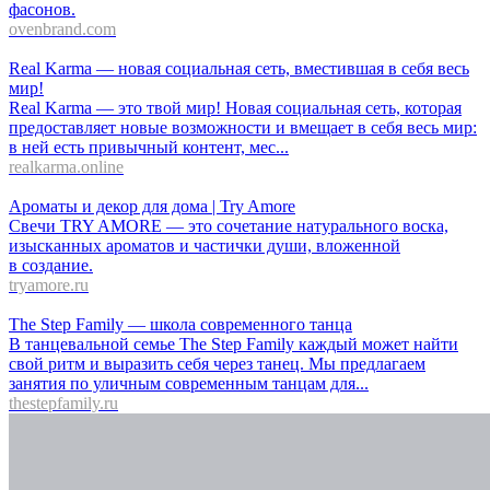
фасонов.
ovenbrand.com
Real Karma — новая социальная сеть, вместившая в себя весь
мир!
Real Karma — это твой мир! Новая социальная сеть, которая
предоставляет новые возможности и вмещает в себя весь мир:
в ней есть привычный контент, мес...
realkarma.online
Ароматы и декор для дома | Try Amore
Свечи TRY AMORE — это сочетание натурального воска,
изысканных ароматов и частички души, вложенной
в создание.
tryamore.ru
The Step Family — школа современного танца
В танцевальной семье The Step Family каждый может найти
свой ритм и выразить себя через танец. Мы предлагаем
занятия по уличным современным танцам для...
thestepfamily.ru