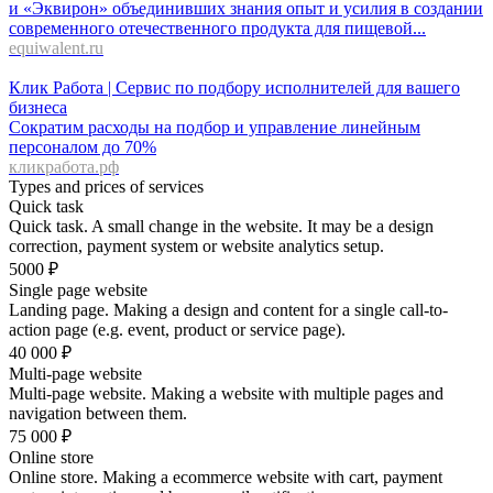
и «Эквирон» объединивших знания опыт и усилия в создании
современного отечественного продукта для пищевой...
equiwalent.ru
Клик Работа | Сервис по подбору исполнителей для вашего
бизнеса
Сократим расходы на подбор и управление линейным
персоналом до 70%
кликработа.рф
Types and prices of services
Quick task
Quick task. A small change in the website. It may be a design
correction, payment system or website analytics setup.
5000
₽
Single page website
Landing page. Making a design and content for a single call-to-
action page (e.g. event, product or service page).
40 000
₽
Multi-page website
Multi-page website. Making a website with multiple pages and
navigation between them.
75 000
₽
Online store
Online store. Making a ecommerce website with cart, payment