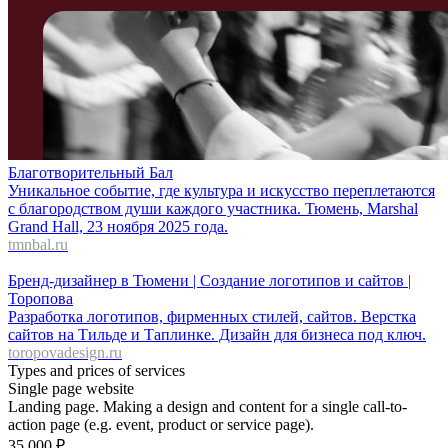
Благотворительный Бал
Уникальное событие, где культура и искусство переплетаются
с благородством души каждого участника. Тюмень, Marshal
Grand Hall, 23 ноября 2025 года.
tmnbal.ru
Бренд-дизайнер в Тюмени | Создание логотипов и сайтов |
Торопова
Разработка логотипов, фирменных стилей, сайтов. Верстка
сайтов на Тильде и Таплинке. Дизайн для бизнеса под ключ.
toropovadesign.ru
Types and prices of services
Single page website
Landing page. Making a design and content for a single call-to-
action page (e.g. event, product or service page).
35 000
₽